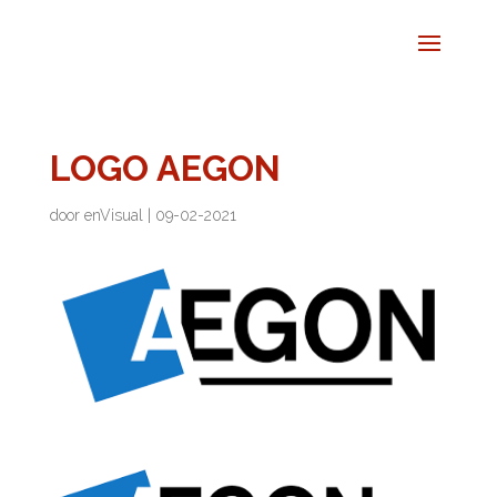
LOGO AEGON
door
enVisual
|
09-02-2021